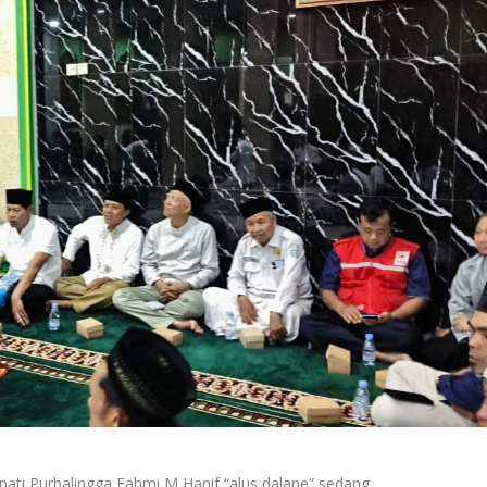
ati Purbalingga Fahmi M Hanif “alus dalane” sedang