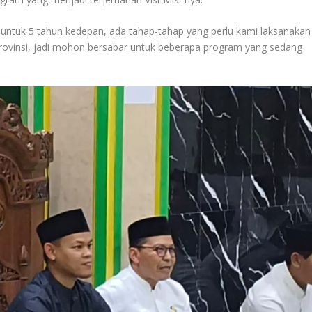
g untuk 5 tahun kedepan, ada tahap-tahap yang perlu kami laksanakan
rovinsi, jadi mohon bersabar untuk beberapa program yang sedang