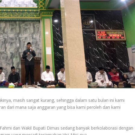
kinya, masih sangat kurang, sehingga dalam satu bulan ini kami
uran dari mana saja anggaran yang bisa kami peroleh dan kami
i Fahmi dan Wakil Bupati Dimas sedang banyak berkolaborasi dengan
ram yang menjadi terjemahan Visi-Misi-nya.