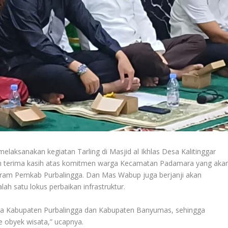
elaksanakan kegiatan Tarling di Masjid al Ikhlas Desa Kalitinggar
terima kasih atas komitmen warga Kecamatan Padamara yang aka
ram Pemkab Purbalingga. Dan Mas Wabup juga berjanji akan
h satu lokus perbaikan infrastruktur.
a Kabupaten Purbalingga dan Kabupaten Banyumas, sehingga
 obyek wisata,” ucapnya.