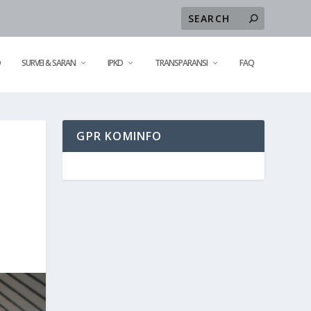
D
SURVEI & SARAN
IPKD
TRANSPARANSI
FAQ
GPR KOMINFO