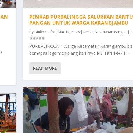
GAN
PEMKAB PURBALINGGA SALURKAN BANT
PANGAN UNTUK WARGA KARANGJAMBU
by
Dinkominfo
|
Mar 12, 2026
|
Berita
,
Ketahanan Pangan
|
PURBALINGGA – Warga Kecamatan Karangjambu bis
)
bernapas lega menjelang hari raya Idul Fitri 1447 H...
READ MORE