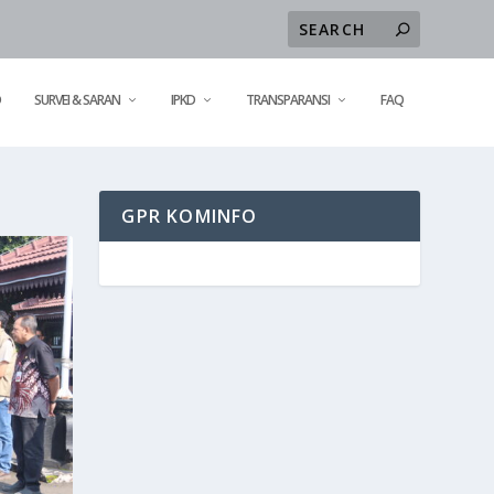
D
SURVEI & SARAN
IPKD
TRANSPARANSI
FAQ
GPR KOMINFO