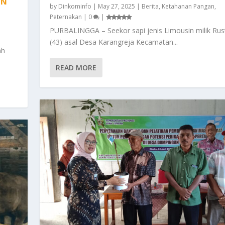
AN
by
Dinkominfo
|
May 27, 2025
|
Berita
,
Ketahanan Pangan
,
Peternakan
|
0
|
PURBALINGGA – Seekor sapi jenis Limousin milik Ru
(43) asal Desa Karangreja Kecamatan...
ah
READ MORE