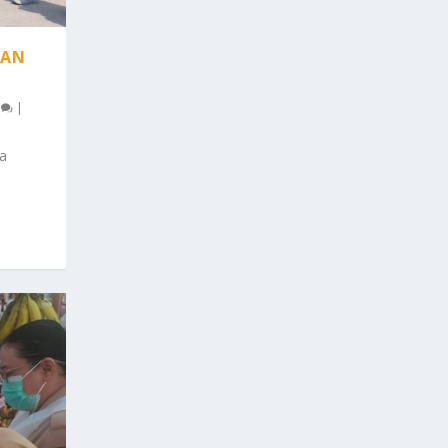
UAN
0
|
a