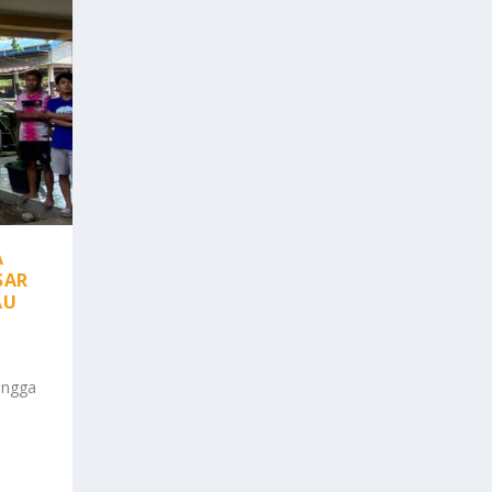
A
SAR
AU
ingga