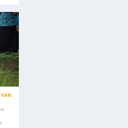
TKAN
N
nan
n