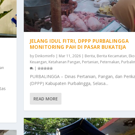
JELANG IDUL FITRI, DPPP PURBALINGGA
MONITORING PAH DI PASAR BUKATEJA
by
Dinkominfo
|
Mar 11, 2026
|
Berita
,
Berita Kecamatan
,
Eko
Keuangan
,
Ketahanan Pangan
,
Pertanian
,
Peternakan
,
Purbali
an
|
PURBALINGGA – Dinas Pertanian, Pangan, dan Perik
(DPPP) Kabupaten Purbalingga, Selasa...
tas
READ MORE