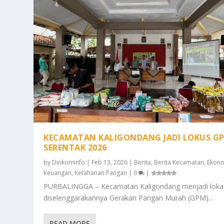
KECAMATAN KALIGONDANG JADI LOKUS G
SERENTAK 2026
by
Dinkominfo
|
Feb 13, 2026
|
Berita
,
Berita Kecamatan
,
Ekon
Keuangan
,
Ketahanan Pangan
|
0
|
PURBALINGGA – Kecamatan Kaligondang menjadi loka
diselenggarakannya Gerakan Pangan Murah (GPM)...
READ MORE