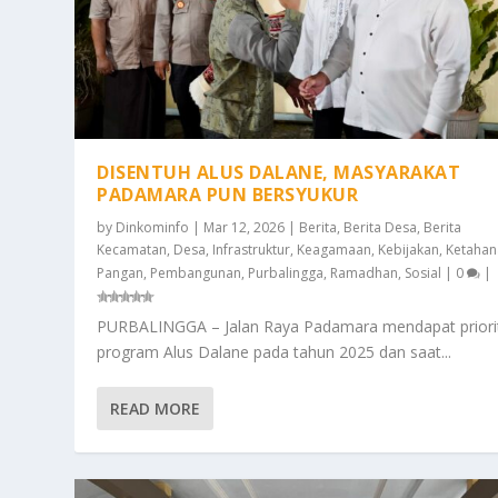
DISENTUH ALUS DALANE, MASYARAKAT
PADAMARA PUN BERSYUKUR
by
Dinkominfo
|
Mar 12, 2026
|
Berita
,
Berita Desa
,
Berita
Kecamatan
,
Desa
,
Infrastruktur
,
Keagamaan
,
Kebijakan
,
Ketahan
Pangan
,
Pembangunan
,
Purbalingga
,
Ramadhan
,
Sosial
|
0
|
PURBALINGGA – Jalan Raya Padamara mendapat priori
program Alus Dalane pada tahun 2025 dan saat...
READ MORE