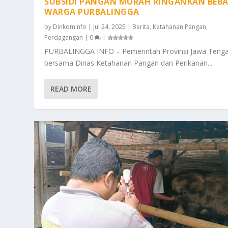
SUBSIDI PANGAN MURAH RINGANKAN BEB
WARGA PURBALINGGA
by
Dinkominfo
|
Jul 24, 2025
|
Berita
,
Ketahanan Pangan
,
Perdagangan
|
0
|
PURBALINGGA INFO – Pemerintah Provinsi Jawa Teng
bersama Dinas Ketahanan Pangan dan Perikanan...
READ MORE