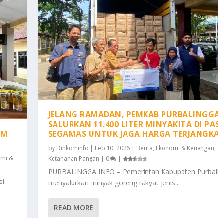
JELANG RAMADAN, PEMKAB PURBALINGG
SALURKAN 11.400 LITER MINYAKITA DI PA
PM
SEGAMAS UNTUK JAGA HARGA TERJANGK
by
Dinkominfo
|
Feb 10, 2026
|
Berita
,
Ekonomi & Keuangan
,
omi &
Ketahanan Pangan
|
0
|
PURBALINGGA INFO – Pemerintah Kabupaten Purbal
si
menyalurkan minyak goreng rakyat jenis...
READ MORE