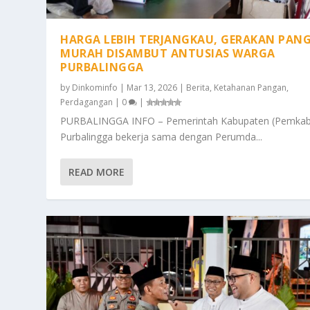
HARGA LEBIH TERJANGKAU, GERAKAN PAN
MURAH DISAMBUT ANTUSIAS WARGA
PURBALINGGA
by
Dinkominfo
|
Mar 13, 2026
|
Berita
,
Ketahanan Pangan
,
Perdagangan
|
0
|
PURBALINGGA INFO – Pemerintah Kabupaten (Pemkab
Purbalingga bekerja sama dengan Perumda...
READ MORE