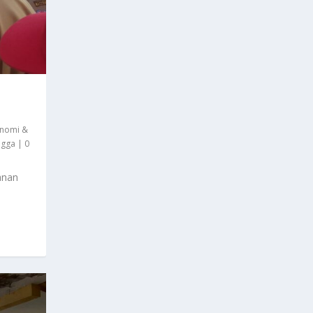
nomi &
ngga
|
0
anan