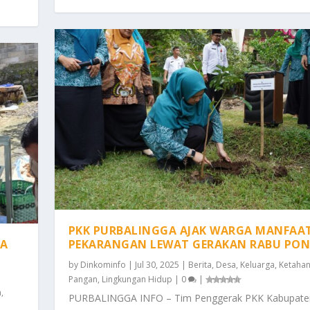
PKK PURBALINGGA AJAK WARGA MANFAA
GA
PEKARANGAN LEWAT GERAKAN RABU PO
by
Dinkominfo
|
Jul 30, 2025
|
Berita
,
Desa
,
Keluarga
,
Ketaha
Pangan
,
Lingkungan Hidup
|
0
|
n
,
PURBALINGGA INFO – Tim Penggerak PKK Kabupate