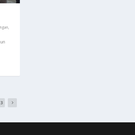
U
angan
,
hun
13