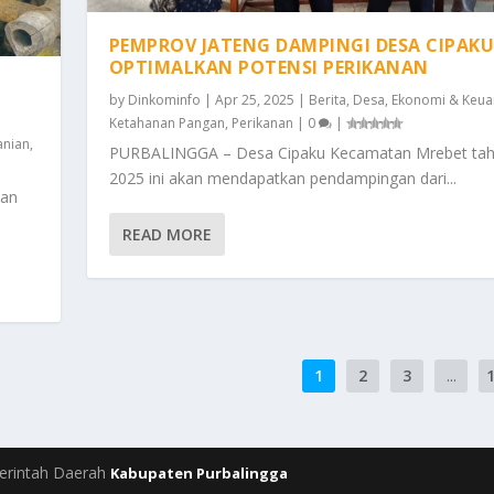
PEMPROV JATENG DAMPINGI DESA CIPAK
OPTIMALKAN POTENSI PERIKANAN
by
Dinkominfo
|
Apr 25, 2025
|
Berita
,
Desa
,
Ekonomi & Keu
Ketahanan Pangan
,
Perikanan
|
0
|
anian
,
PURBALINGGA – Desa Cipaku Kecamatan Mrebet ta
2025 ini akan mendapatkan pendampingan dari...
kan
READ MORE
1
2
3
...
rintah Daerah
Kabupaten Purbalingga