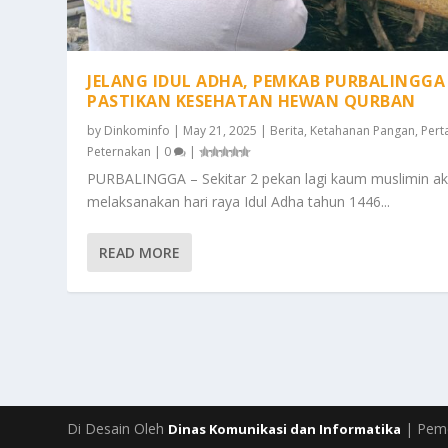
JELANG IDUL ADHA, PEMKAB PURBALINGGA
PASTIKAN KESEHATAN HEWAN QURBAN
by
Dinkominfo
|
May 21, 2025
|
Berita
,
Ketahanan Pangan
,
Pert
Peternakan
|
0
|
PURBALINGGA – Sekitar 2 pekan lagi kaum muslimin a
melaksanakan hari raya Idul Adha tahun 1446...
READ MORE
Di Desain Oleh
| Peme
Dinas Komunikasi dan Informatika