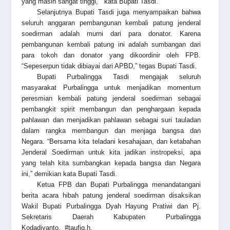
yang masih sangat tinggi, “ kata Bupati Tasdi.
Selanjutnya Bupati Tasdi juga menyampaikan bahwa
seluruh anggaran pembangunan kembali patung jenderal
soedirman adalah murni dari para donator. Karena
pembangunan kembali patung ini adalah sumbangan dari
para tokoh dan donator yang dikoordinir oleh FPB.
“Sepeserpun tidak dibiayai dari APBD,” tegas Bupati Tasdi.
Bupati Purbalingga Tasdi mengajak seluruh
masyarakat Purbalingga untuk menjadikan momentum
peresmian kembali patung jenderal soedirman sebagai
pembangkit spirit membangun dan penghargaan kepada
pahlawan dan menjadikan pahlawan sebagai suri tauladan
dalam rangka membangun dan menjaga bangsa dan
Negara. “Bersama kita teladani kesahajaan, dan ketabahan
Jenderal Soedirman untuk kita jadikan instropeksi, apa
yang telah kita sumbangkan kepada bangsa dan Negara
ini,” demikian kata Bupati Tasdi.
Ketua FPB dan Bupati Purbalingga menandatangani
berita acara hibah patung jenderal soedirman disaksikan
Wakil Bupati Purbalingga Dyah Hayung Pratiwi dan Pj.
Sekretaris Daerah Kabupaten Purbalingga
Kodadiyanto. #taufiq.h.