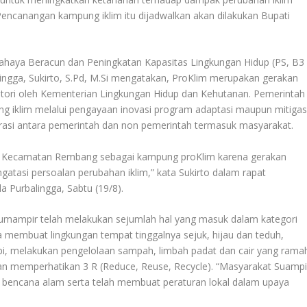
ncanangan kampung iklim itu dijadwalkan akan dilakukan Bupati
haya Beracun dan Peningkatan Kapasitas Lingkungan Hidup (PS, B3
ngga, Sukirto, S.Pd, M.Si mengatakan, ProKlim merupakan gerakan
otori oleh Kementerian Lingkungan Hidup dan Kehutanan. Pemerintah
 iklim melalui pengayaan inovasi program adaptasi maupun mitigas
orasi antara pemerintah dan non pemerintah termasuk masyarakat.
r, Kecamatan Rembang sebagai kampung proKlim karena gerakan
asi persoalan perubahan iklim,” kata Sukirto dalam rapat
 Purbalingga, Sabtu (19/8).
Sumampir telah melakukan sejumlah hal yang masuk dalam kategori
membuat lingkungan tempat tinggalnya sejuk, hijau dan teduh,
pi, melakukan pengelolaan sampah, limbah padat dan cair yang rama
n memperhatikan 3 R (Reduce, Reuse, Recycle). “Masyarakat Suampi
bencana alam serta telah membuat peraturan lokal dalam upaya