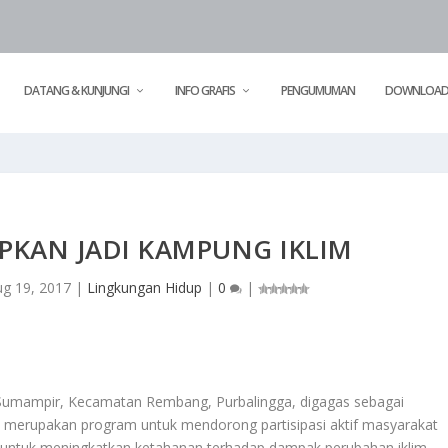
DATANG & KUNJUNGI
INFO GRAFIS
PENGUMUMAN
DOWNLOA
PKAN JADI KAMPUNG IKLIM
ug 19, 2017
|
Lingkungan Hidup
|
0
|
Sumampir, Kecamatan Rembang, Purbalingga, digagas sebagai
 merupakan program untuk mendorong partisipasi aktif masyarakat
l untuk meningkatkan ketahanan terhadap dampak perubahan iklim