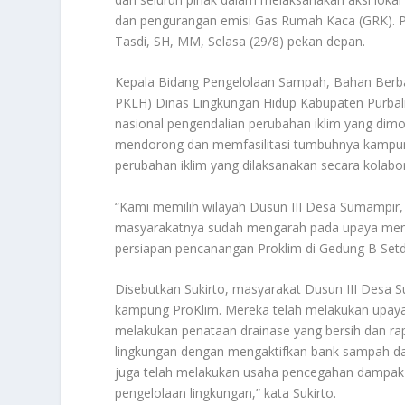
dan pengurangan emisi Gas Rumah Kaca (GRK). Pe
Tasdi, SH, MM, Selasa (29/8) pekan depan.
Kepala Bidang Pengelolaan Sampah, Bahan Berba
PKLH) Dinas Lingkungan Hidup Kabupaten Purbali
nasional pengendalian perubahan iklim yang dim
mendorong dan memfasilitasi tumbuhnya kampung
perubahan iklim yang dilaksanakan secara kolab
“Kami memilih wilayah Dusun III Desa Sumampi
masyarakatnya sudah mengarah pada upaya mengat
persiapan pencanangan Proklim di Gedung B Setda
Disebutkan Sukirto, masyarakat Dusun III Desa 
kampung ProKlim. Mereka telah melakukan upaya 
melakukan penataan drainase yang bersih dan ra
lingkungan dengan mengaktifkan bank sampah da
juga telah melakukan usaha pencegahan dampak 
pengelolaan lingkungan,” kata Sukirto.