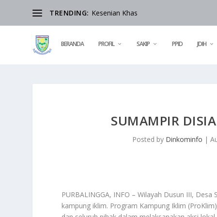
TRENDING:
Kesenian Khas
BERANDA
PROFIL
SAKIP
PPID
JDIH
SUMAMPIR DISIA
Posted by
Dinkominfo
|
A
PURBALINGGA, INFO – Wilayah Dusun III, Desa 
kampung iklim. Program Kampung Iklim (ProKlim)
dan seluruh pihak dalam melaksanakan aksi loka