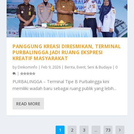
PANGGUNG KREASI DIRESMIKAN, TERMINAL
PURBALINGGA JADI RUANG EKSPRESI
KREATIF MASYARAKAT
by
Dinkominfo
|
Feb 9, 2026
|
Berita
,
Event
,
Seni & Budaya
|
0
|
PURBALINGGA – Terminal Tipe B Purbalingga kini
memiliki wadah baru sebagai ruang publik yang lebih...
READ MORE
1
2
3
...
73