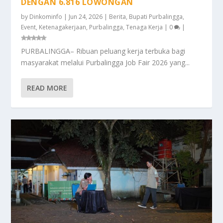
DENGAN 6.816 LOWONGAN
by
Dinkominfo
|
Jun 24, 2026
|
Berita
,
Bupati Purbalingga
,
Event
,
Ketenagakerjaan
,
Purbalingga
,
Tenaga Kerja
|
0
|
PURBALINGGA– Ribuan peluang kerja terbuka bagi
masyarakat melalui Purbalingga Job Fair 2026 yang...
READ MORE