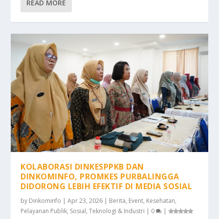
READ MORE
KOLABORASI DINKESPPKB DAN
DINKOMINFO, PROMKES PURBALINGGA
DIDORONG LEBIH EFEKTIF DI MEDIA SOSIAL
by
Dinkominfo
|
Apr 23, 2026
|
Berita
,
Event
,
Kesehatan
,
Pelayanan Publik
,
Sosial
,
Teknologi & Industri
|
0
|