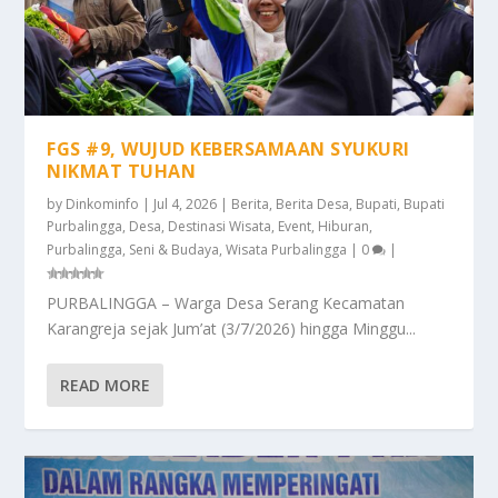
FGS #9, WUJUD KEBERSAMAAN SYUKURI
NIKMAT TUHAN
by
Dinkominfo
|
Jul 4, 2026
|
Berita
,
Berita Desa
,
Bupati
,
Bupati
Purbalingga
,
Desa
,
Destinasi Wisata
,
Event
,
Hiburan
,
Purbalingga
,
Seni & Budaya
,
Wisata Purbalingga
|
0
|
PURBALINGGA – Warga Desa Serang Kecamatan
Karangreja sejak Jum’at (3/7/2026) hingga Minggu...
READ MORE