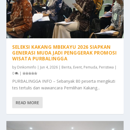
SELEKSI KAKANG MBEKAYU 2026 SIAPKAN
GENERASI MUDA JADI PENGGERAK PROMOSI
WISATA PURBALINGGA
by
Dinkominfo
|
Jun 4, 2026
|
Berita
,
Event
,
Pemuda
,
Peristiwa
|
0
|
PURBALINGGA INFO – Sebanyak 80 peserta mengikuti
tes tertulis dan wawancara Pemilihan Kakang...
READ MORE