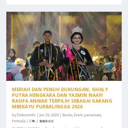
MERIAH DAN PENUH DUKUNGAN, GHALY
PUTRA HENGKARA DAN YASMIN NAAFI
RASIFA ANWAR TERPILIH SEBAGAI KAKANG
MBEKAYU PURBALINGGA 2026
by
Dinkominfo
|
Jun 29, 2026
|
Berita
,
Event
,
pariwisata
,
Pemuda
|
0
|